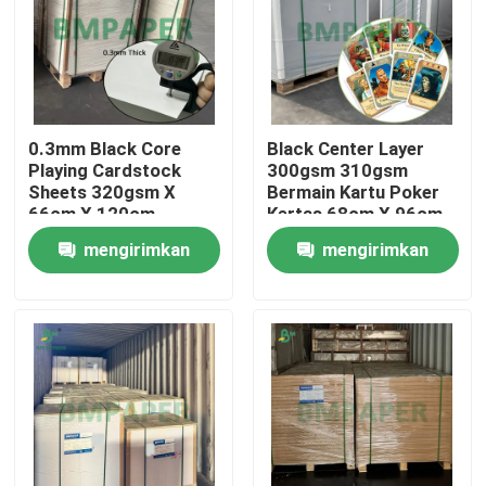
0.3mm Black Core
Black Center Layer
Playing Cardstock
300gsm 310gsm
Sheets 320gsm X
Bermain Kartu Poker
66cm X 120cm
Kertas 68cm X 96cm
Premium Printing
mengirimkan
mengirimkan
permintaan
permintaan
Rumah
Produk
Tentang kita