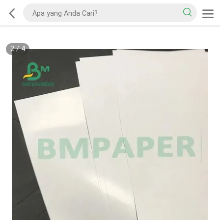
2
/
4