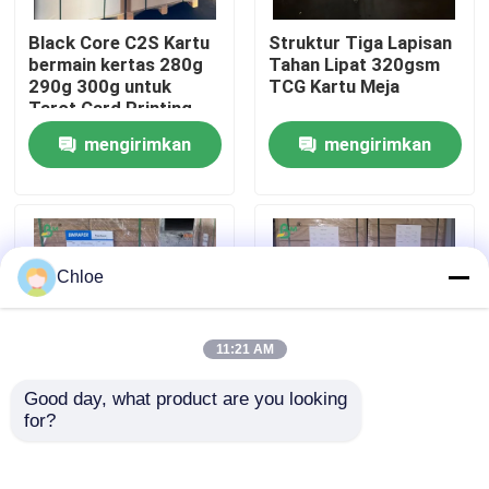
Black Core C2S Kartu
Struktur Tiga Lapisan
Wisata pabrik
bermain kertas 280g
Tahan Lipat 320gsm
290g 300g untuk
TCG Kartu Meja
Tarot Card Printing
Kontrol kualitas
mengirimkan
mengirimkan
permintaan
permintaan
Hubungi kami
Berita
Chloe
Semua Kasus
11:21 AM
Good day, what product are you looking 
Kertas Plotter CAD
for?
280g 290g 300g tahan
Lembaran Kertas
goresan Black Core
Majalah Seni Glossy
C2S Glossy Paper
Berlapis Dua Sisi
Kertas NCR tanpa karbon