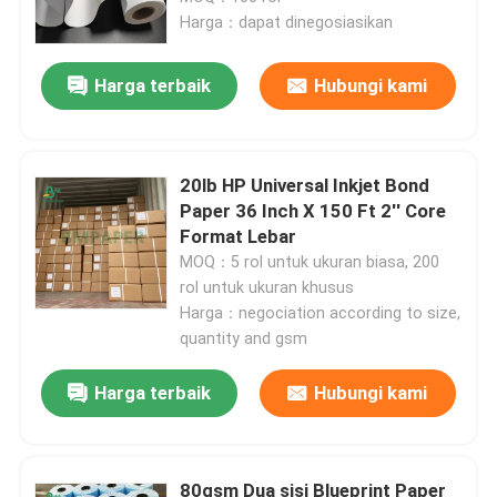
Harga：dapat dinegosiasikan
Harga terbaik
Hubungi kami
20lb HP Universal Inkjet Bond
Paper 36 Inch X 150 Ft 2'' Core
Format Lebar
MOQ：5 rol untuk ukuran biasa, 200
rol untuk ukuran khusus
Harga：negociation according to size,
quantity and gsm
Rumah
Harga terbaik
Hubungi kami
Produk
Tentang kita
80gsm Dua sisi Blueprint Paper