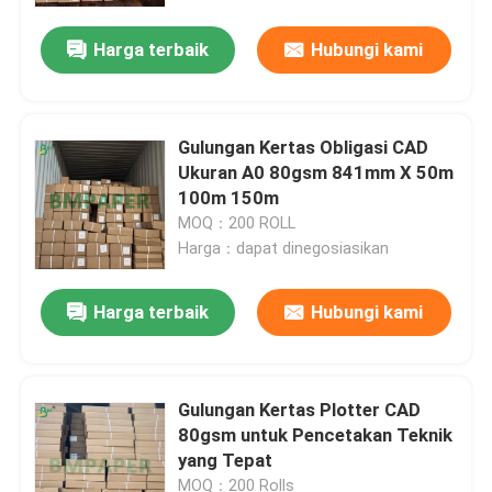
Lembar Karton Bergelombang
Harga terbaik
Hubungi kami
Kertas Stiker Perekat
Gulungan Kertas Obligasi CAD
Ukuran A0 80gsm 841mm X 50m
Kertas kraft MG
100m 150m
MOQ：200 ROLL
Harga：dapat dinegosiasikan
Papan Kertas Bristol
Harga terbaik
Hubungi kami
Gulungan Kertas Koran
Gulungan Kertas Plotter CAD
80gsm untuk Pencetakan Teknik
yang Tepat
MOQ：200 Rolls