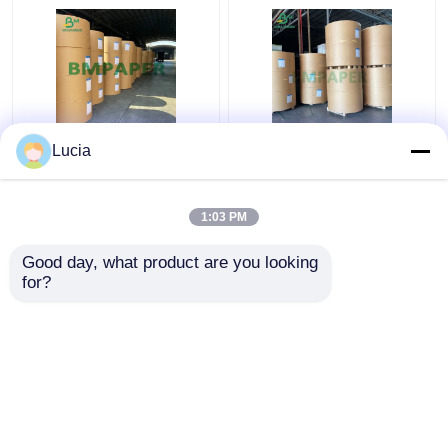
100gsm 120gsm Cup
OEM ODM White Papan
Lucia
Stock Paper Roll
Kertas Stok Piala PE
Warna Putih Untuk
Dilapisi Untuk Paper
Cone Cup
Cup Paper Bowl
1:03 PM
Harga terbaik
Harga terbaik
Good day, what product are you looking 
for?
Hubungi kami
Hubungi kami
Lihat Lebih