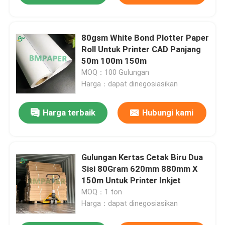
Gulungan Kertas Bond Putih
80gsm White Bond Plotter Paper
Roll Untuk Printer CAD Panjang
Kertas Plotter CAD
50m 100m 150m
MOQ：100 Gulungan
Harga：dapat dinegosiasikan
Kertas offset yang tidak dilapisi
Harga terbaik
Hubungi kami
Papan Kertas Stok Piala
Kertas Bebas Kayu Tanpa Lapisan
Gulungan Kertas Cetak Biru Dua
Sisi 80Gram 620mm 880mm X
150m Untuk Printer Inkjet
Kertas Kotak Makanan
MOQ：1 ton
Harga：dapat dinegosiasikan
Kertas Gloss Sutra