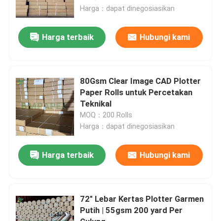
Harga：dapat dinegosiasikan
Harga terbaik
Hubungi kami
Tinggalkan pesan
Kami akan segera menghubungi Anda
80Gsm Clear Image CAD Plotter
kembali!
Paper Rolls untuk Percetakan
Teknikal
MOQ：200 Rolls
Harga：dapat dinegosiasikan
Harga terbaik
Hubungi kami
72" Lebar Kertas Plotter Garmen
Putih | 55gsm 200 yard Per