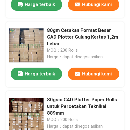
Harga terbaik
Hubungi kami
Papan Kertas SBS
80gm Cetakan Format Besar
Papan Dupleks Dilapisi
CAD Plotter Gulung Kertas 1,2m
Lebar
Papan Penjilid Buku
MOQ：200 Rolls
Harga：dapat dinegosiasikan
Kertas Mengkilap C2S
Harga terbaik
Hubungi kami
Karung Kertas Kraft
80gsm CAD Plotter Paper Rolls
Papan Liner Kraft
untuk Percetakan Teknikal
889mm
MOQ：200 Rolls
Kertas Pembungkus Makanan
Harga：dapat dinegosiasikan