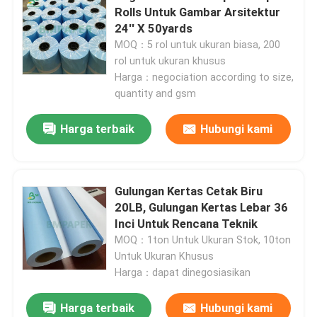
Rolls Untuk Gambar Arsitektur
24'' X 50yards
Wisata pabrik
MOQ：5 rol untuk ukuran biasa, 200
rol untuk ukuran khusus
Harga：negociation according to size,
Kontrol kualitas
quantity and gsm
Harga terbaik
Hubungi kami
Hubungi kami
Berita
Gulungan Kertas Cetak Biru
20LB, Gulungan Kertas Lebar 36
Semua Kasus
Inci Untuk Rencana Teknik
MOQ：1ton Untuk Ukuran Stok, 10ton
Untuk Ukuran Khusus
Kertas NCR tanpa karbon
Harga：dapat dinegosiasikan
Harga terbaik
Hubungi kami
Gulungan Kertas Termal