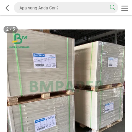
2
/
5