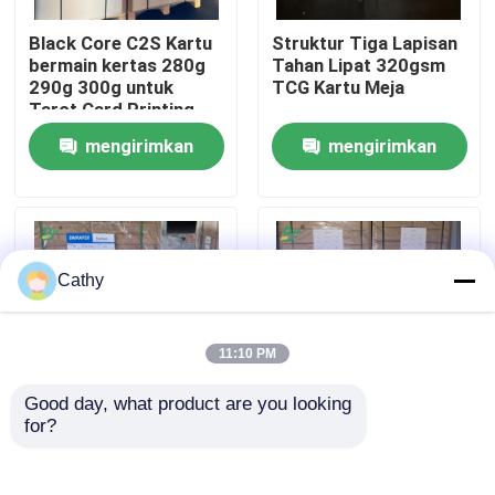
Black Core C2S Kartu
Struktur Tiga Lapisan
Wisata pabrik
bermain kertas 280g
Tahan Lipat 320gsm
290g 300g untuk
TCG Kartu Meja
Tarot Card Printing
Kontrol kualitas
mengirimkan
mengirimkan
permintaan
permintaan
Hubungi kami
Berita
Cathy
Semua Kasus
11:10 PM
Good day, what product are you looking 
Kertas Plotter CAD
for?
280g 290g 300g tahan
Lembaran Kertas
goresan Black Core
Majalah Seni Glossy
C2S Glossy Paper
Berlapis Dua Sisi
Kertas NCR tanpa karbon