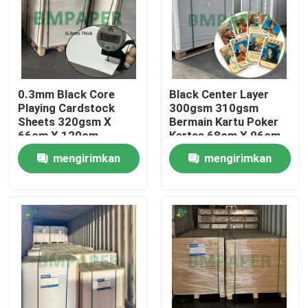
0.3mm Black Core
Black Center Layer
Playing Cardstock
300gsm 310gsm
Sheets 320gsm X
Bermain Kartu Poker
66cm X 120cm
Kertas 68cm X 96cm
Premium Printing
mengirimkan
mengirimkan
permintaan
permintaan
Rumah
Produk
Tentang kita