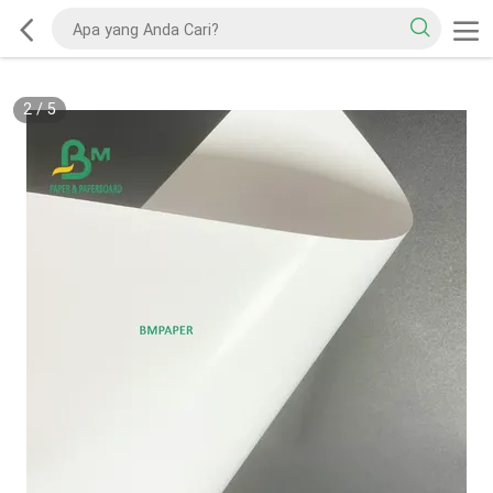
2
/
5