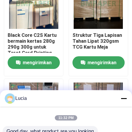
Wisata pabrik
Black Core C2S Kartu
Struktur Tiga Lapisan
Kontrol kualitas
bermain kertas 280g
Tahan Lipat 320gsm
290g 300g untuk
TCG Kartu Meja
Tarot Card Printing
Hubungi kami
mengirimkan
mengirimkan
Berita
permintaan
permintaan
Semua Kasus
Lucia
Kertas Plotter CAD
11:32 PM
Kertas NCR tanpa karbon
Good day, what product are you looking 