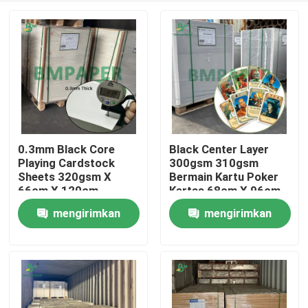
0.3mm Black Core
Black Center Layer
Playing Cardstock
300gsm 310gsm
Sheets 320gsm X
Bermain Kartu Poker
66cm X 120cm
Kertas 68cm X 96cm
Premium Printing
mengirimkan
mengirimkan
Rumah
permintaan
permintaan
Produk
Tentang kita