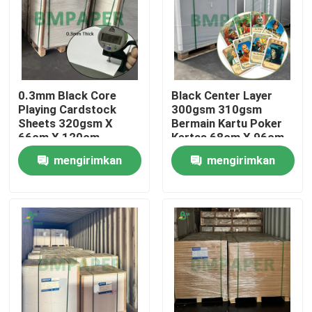
0.3mm Black Core
Black Center Layer
Playing Cardstock
300gsm 310gsm
Sheets 320gsm X
Bermain Kartu Poker
66cm X 120cm
Kertas 68cm X 96cm
Premium Printing
mengirimkan
mengirimkan
permintaan
permintaan
Rumah
Produk
Tentang kita