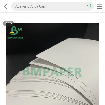
2
/
5