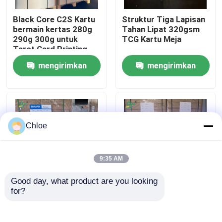
Black Core C2S Kartu
Struktur Tiga Lapisan
Wisata pabrik
bermain kertas 280g
Tahan Lipat 320gsm
290g 300g untuk
TCG Kartu Meja
Tarot Card Printing
Kontrol kualitas
mengirimkan
mengirimkan
permintaan
permintaan
Hubungi kami
Berita
Chloe
Semua Kasus
9:35 AM
Good day, what product are you looking 
Kertas Plotter CAD
for?
280g 290g 300g tahan
Lembaran Kertas
goresan Black Core
Majalah Seni Glossy
C2S Glossy Paper
Berlapis Dua Sisi
Kertas NCR tanpa karbon