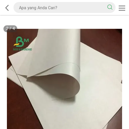
2
/
4