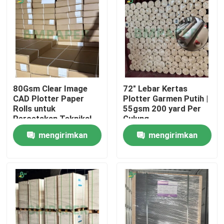
80Gsm Clear Image
72" Lebar Kertas
CAD Plotter Paper
Plotter Garmen Putih |
Rolls untuk
55gsm 200 yard Per
Percetakan Teknikal
Gulung
mengirimkan
mengirimkan
permintaan
permintaan
Rumah
Produk
Tentang kita