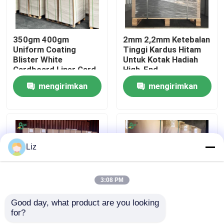
Wisata pabrik
350gm 400gm
2mm 2,2mm Ketebalan
Uniform Coating
Tinggi Kardus Hitam
Blister White
Untuk Kotak Hadiah
Kontrol kualitas
Cardboard Liner Card
High-End
mengirimkan
mengirimkan
Hubungi kami
permintaan
permintaan
Berita
Liz
Semua Kasus
3:08 PM
Kertas Plotter CAD
Good day, what product are you looking 
for?
20lb 2 inci 3 inci Core
Gulungan Kertas Kraft
Kertas NCR tanpa karbon