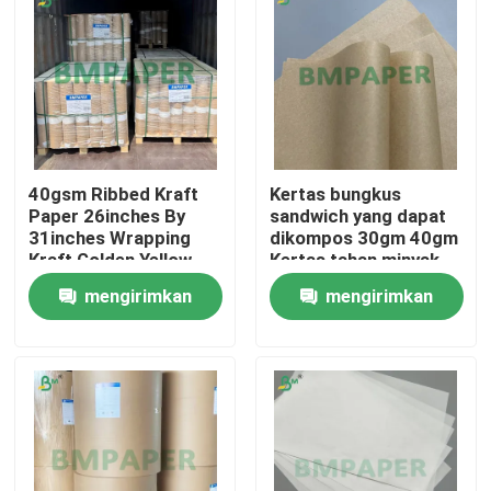
40gsm Ribbed Kraft
Kertas bungkus
Paper 26inches By
sandwich yang dapat
31inches Wrapping
dikompos 30gm 40gm
Kraft Golden Yellow
Kertas tahan minyak
Mesin Kaca Satu Sisi
untuk restoran
mengirimkan
mengirimkan
makanan cepat saji
permintaan
permintaan
Rumah
Produk
Tentang kita