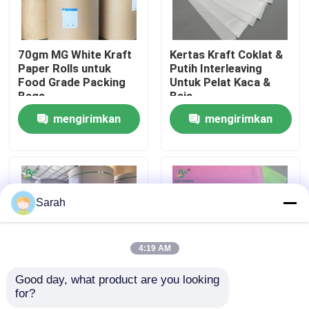
Wisata pabrik
70gm MG White Kraft
Kertas Kraft Coklat &
Paper Rolls untuk
Putih Interleaving
Food Grade Packing
Untuk Pelat Kaca &
Kontrol kualitas
Bags
Baja
mengirimkan
mengirimkan
Hubungi kami
permintaan
permintaan
Berita
Sarah
Semua Kasus
4:19 AM
Kertas Plotter CAD
Good day, what product are you looking 
for?
Anti Goresan 30g
Jarak lebar Jumbo
Kertas NCR tanpa karbon