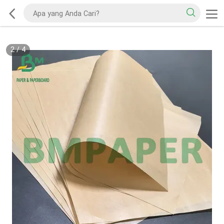
2
/
4