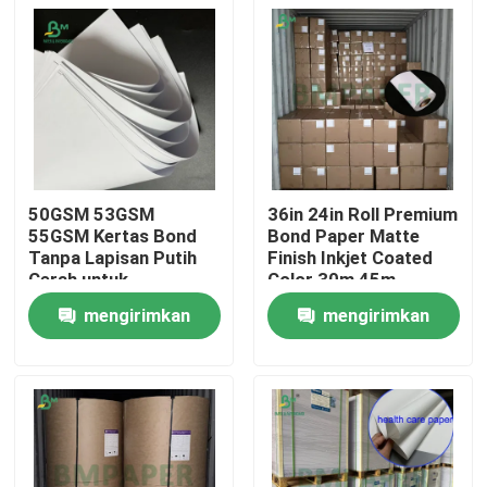
50GSM 53GSM
36in 24in Roll Premium
55GSM Kertas Bond
Bond Paper Matte
Tanpa Lapisan Putih
Finish Inkjet Coated
Cerah untuk
Color 30m 45m
Pencetakan Notebook
Panjang
mengirimkan
mengirimkan
Rumah
permintaan
permintaan
Produk
Tentang kita