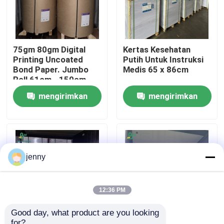
Wisata pabrik
75gm 80gm Digital
Kertas Kesehatan
Printing Uncoated
Putih Untuk Instruksi
Kontrol kualitas
Bond Paper. Jumbo
Medis 65 x 86cm
Roll 61cm - 150cm
Lebar
Hubungi kami
mengirimkan
mengirimkan
permintaan
permintaan
Berita
Semua Kasus
jenny
Kertas Plotter CAD
12:36 PM
Good day, what product are you looking 
Kertas NCR tanpa karbon
for?