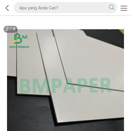
2
/
4