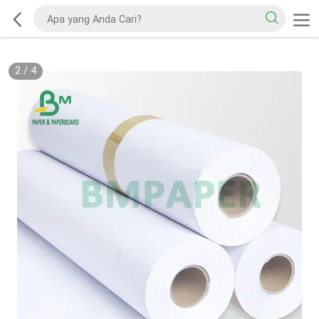
2
/
4