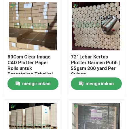
80Gsm Clear Image
72" Lebar Kertas
CAD Plotter Paper
Plotter Garmen Putih |
Rolls untuk
55gsm 200 yard Per
Percetakan Teknikal
Gulung
mengirimkan
mengirimkan
Rumah
permintaan
permintaan
Produk
Tentang kita