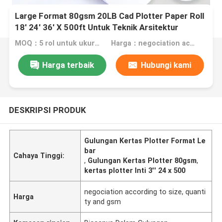
Large Format 80gsm 20LB Cad Plotter Paper Roll
18' 24' 36' X 500ft Untuk Teknik Arsitektur
Gambar
MOQ：5 rol untuk ukuran biasa, 200 rol untuk ukuran khusus
Harga：negociation according to size, quantity and gsm
Harga terbaik
Hubungi kami
DESKRIPSI PRODUK
Gulungan Kertas Plotter Format Le
bar
Cahaya Tinggi:
,
Gulungan Kertas Plotter 80gsm
,
kertas plotter Inti 3'' 24 x 500
negociation according to size, quanti
Harga
ty and gsm