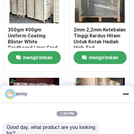
Wisata pabrik
350gm 400gm
2mm 2,2mm Ketebalan
Uniform Coating
Tinggi Kardus Hitam
Kontrol kualitas
Blister White
Untuk Kotak Hadiah
Cardboard Liner Card
High-End
Hubungi kami
mengirimkan
mengirimkan
permintaan
permintaan
Berita
Semua Kasus
jenny
Kertas Plotter CAD
1:39 PM
Good day, what product are you looking 
Kertas NCR tanpa karbon
for?