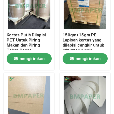
Kertas Putih Dilapisi
150gm+15gm PE
PET Untuk Piring
Lapisan kertas yang
Makan dan Piring
dilapisi cangkir untuk
Tahan Panas
minuman dingin
mengirimkan
mengirimkan
permintaan
permintaan
Rumah
Produk
Tentang kita