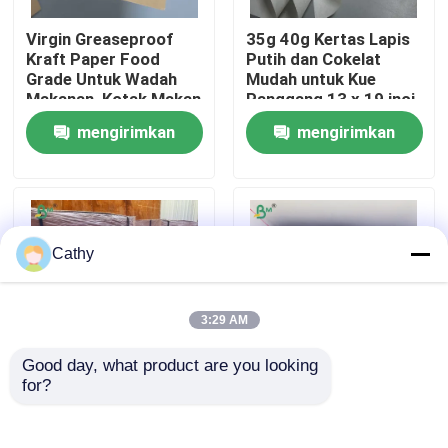
Virgin Greaseproof
35g 40g Kertas Lapis
Wisata pabrik
Kraft Paper Food
Putih dan Cokelat
Grade Untuk Wadah
Mudah untuk Kue
Makanan, Kotak Makan
Panggang 13 x 19 inci
Siang
Kontrol kualitas
mengirimkan
mengirimkan
permintaan
permintaan
Hubungi kami
Berita
Cathy
Semua Kasus
3:29 AM
Good day, what product are you looking 
Kertas Plotter CAD
for?
170gm 300gm Food
190-350gm + PE
Grade Brown Paper
Lapisan Kertas Stok
Untuk Membuat
Piala Lapisan
Kertas NCR tanpa karbon