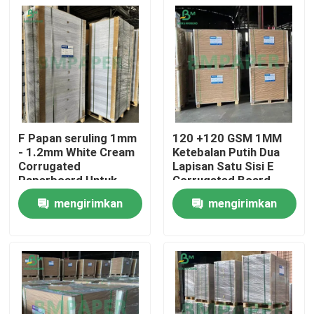
F Papan seruling 1mm
120 +120 GSM 1MM
- 1.2mm White Cream
Ketebalan Putih Dua
Corrugated
Lapisan Satu Sisi E
Paperboard Untuk
Corrugated Board
Kotak Kosmetik
Untuk Kasus Kosmetik
mengirimkan
mengirimkan
Bagian Dalam
Rumah
800*1200
permintaan
permintaan
Produk
Tentang kita