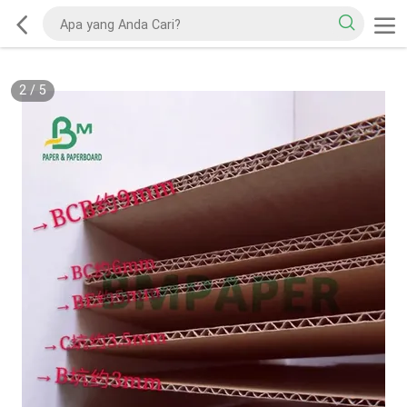
2
/
5