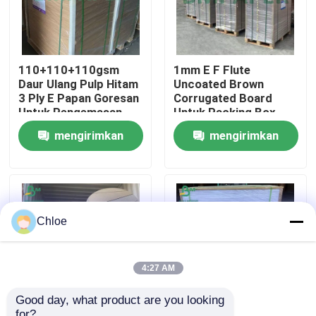
Wisata pabrik
110+110+110gsm
1mm E F Flute
Daur Ulang Pulp Hitam
Uncoated Brown
Kontrol kualitas
3 Ply E Papan Goresan
Corrugated Board
Untuk Pengemasan
Untuk Packing Box
Hubungi kami
mengirimkan
mengirimkan
permintaan
permintaan
Berita
Semua Kasus
Chloe
Kertas Plotter CAD
4:27 AM
Good day, what product are you looking 
Kertas NCR tanpa karbon
for?