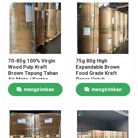
70-85g 100% Virgin
75g 80g High
Wood Pulp Kraft
Expandable Brown
Brown Tepung Tahan
Food Grade Kraft
Air Mata / Kertas
Paper Untuk
Kemasan Semen
Pengemasan Makanan
mengirimkan
mengirimkan
Rumah
permintaan
permintaan
Produk
Tentang kita