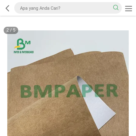
2
/
5