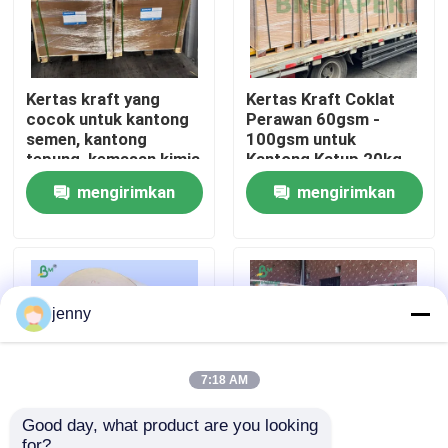
Wisata pabrik
Kertas kraft yang
Kertas Kraft Coklat
cocok untuk kantong
Perawan 60gsm -
Kontrol kualitas
semen, kantong
100gsm untuk
tepung, kemasan kimia
Kantong Katup 20kg
25kg
Hubungi kami
mengirimkan
mengirimkan
permintaan
permintaan
Berita
Semua Kasus
jenny
Kertas Plotter CAD
7:18 AM
Good day, what product are you looking 
Kertas NCR tanpa karbon
for?