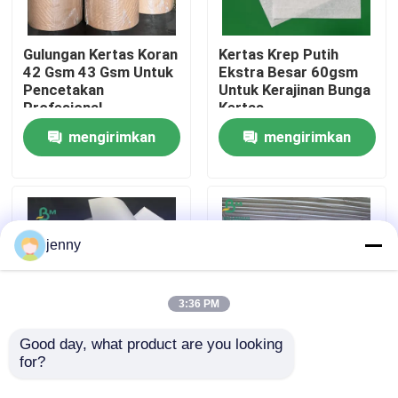
Wisata pabrik
Gulungan Kertas Koran
Kertas Krep Putih
42 Gsm 43 Gsm Untuk
Ekstra Besar 60gsm
Pencetakan
Untuk Kerajinan Bunga
Kontrol kualitas
Profesional
Kertas
mengirimkan
mengirimkan
Hubungi kami
permintaan
permintaan
Berita
jenny
Semua Kasus
3:36 PM
Kertas Plotter CAD
Good day, what product are you looking 
for?
Koran Cetak Kertas
45gsm 48.8gsm Virgin
Lembar Papel
Wood Pulp Kertas
Kertas NCR tanpa karbon