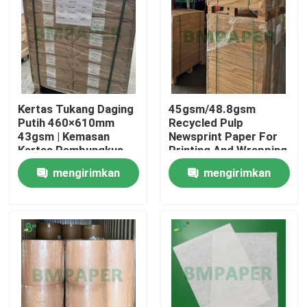
Kertas Tukang Daging
45gsm/48.8gsm
Putih 460×610mm
Recycled Pulp
43gsm | Kemasan
Newsprint Paper For
Kertas Pembungkus
Printing And Wrapping
Ekonomis 20kg
In Roll
mengirimkan
mengirimkan
permintaan
permintaan
Rumah
Produk
Tentang kita