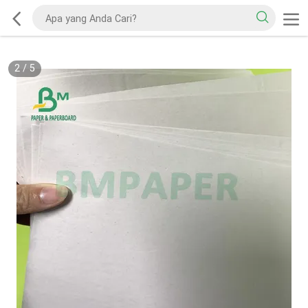
2
/
5