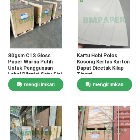
80gsm C1S Gloss
Kartu Hobi Polos
Paper Warna Putih
Kosong Kertas Karton
Untuk Penggunaan
Dapat Dicetak Kilap
Label Dilapisi Satu Sisi
Tinggi
mengirimkan
mengirimkan
permintaan
permintaan
Rumah
Produk
Tentang kita