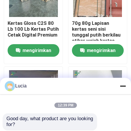
Wisata pabrik
Kertas Gloss C2S 80
70g 80g Lapisan
Lb 100 Lb Kertas Putih
kertas seni sisi
Cetak Digital Premium
tunggal putih berkilau
Kontrol kualitas
stiker wajah kertas
70cm X 100cm
mengirimkan
mengirimkan
Hubungi kami
permintaan
permintaan
Berita
Lucia
Semua Kasus
12:39 PM
Kertas Plotter CAD
Good day, what product are you looking 
for?
1mm 2mm White Color
Single-sided Coated
Kertas NCR tanpa karbon