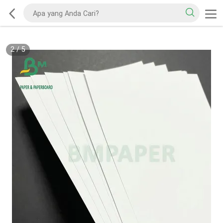
2
/
5