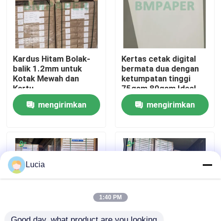
Wisata pabrik
Kardus Hitam Bolak-
Kertas cetak digital
Kontrol kualitas
balik 1.2mm untuk
bermata dua dengan
Kotak Mewah dan
ketumpatan tinggi
Kartu
75gsm 80gsm Ideal
Hubungi kami
untuk brosur &
mengirimkan
mengirimkan
katalog
Berita
permintaan
permintaan
Semua Kasus
Lucia
Kertas Plotter CAD
1:40 PM
Kertas NCR tanpa karbon
Good day, what product are you looking 