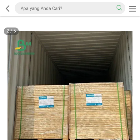
2
/
5