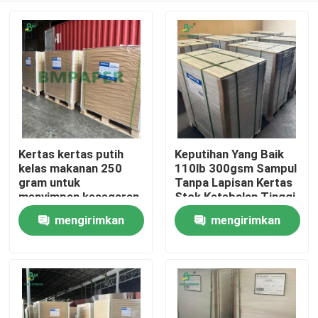
Kertas kertas putih
Keputihan Yang Baik
kelas makanan 250
110lb 300gsm Sampul
gram untuk
Tanpa Lapisan Kertas
menyimpan kesegaran
Stok Ketebalan Tinggi
Dalam Lembaran
mengirimkan
mengirimkan
Rumah
permintaan
permintaan
Produk
Tentang kita