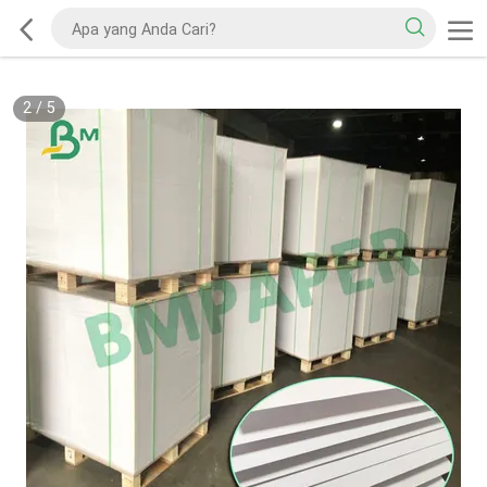
2
/
5