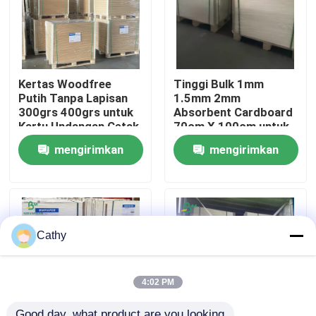
Wisata pabrik
Kertas Woodfree
Tinggi Bulk 1mm
Kontrol kualitas
Putih Tanpa Lapisan
1.5mm 2mm
300grs 400grs untuk
Absorbent Cardboard
Kartu Undangan Cetak
70cm X 100cm untuk
Hubungi kami
Membuat Paper
mengirimkan
mengirimkan
Coasters
Berita
permintaan
permintaan
Semua Kasus
Cathy
Kertas Plotter CAD
4:02 PM
Kertas NCR tanpa karbon
Good day, what product are you looking 